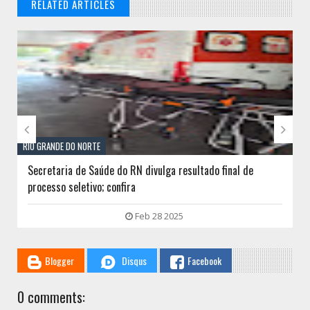
RELATED ARTICLES
// THATS WHAT YOU MIGHT BE LOOKING FOR


RIO GRANDE DO NORTE
Secretaria de Saúde do RN divulga resultado final de
processo seletivo; confira
Feb 28 2025
Blogger
Disqus
Facebook
0 comments: