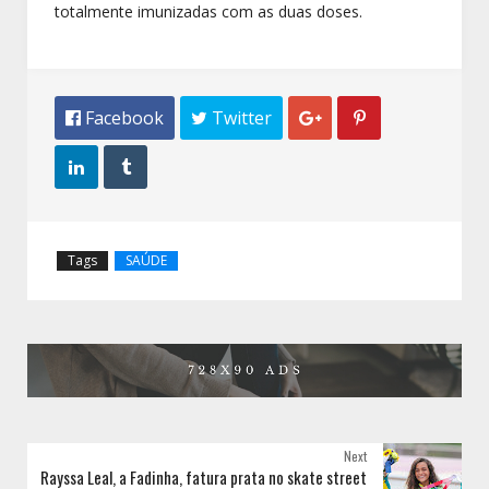
totalmente imunizadas com as duas doses.
 Facebook
 Twitter




Tags
SAÚDE
Next
Rayssa Leal, a Fadinha, fatura prata no skate street