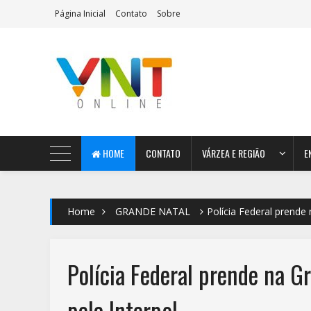
Página Inicial
Contato
Sobre
AeroMag Blogger Template
HOME
CONTATO
VÁRZEA E REGIÃO
E
Home
GRANDE NATAL
Polícia Federal prende
Polícia Federal prende na G
pela Interpol