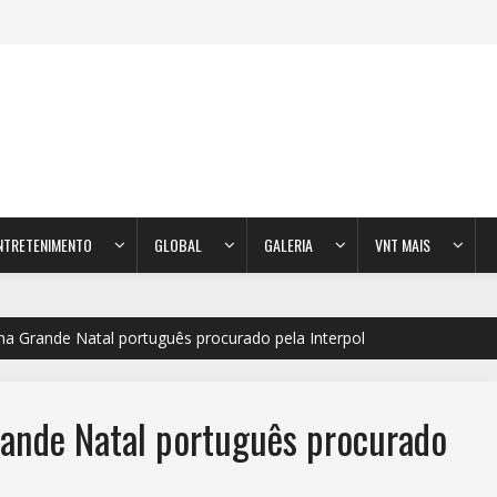
NTRETENIMENTO
GLOBAL
GALERIA
VNT MAIS
 na Grande Natal português procurado pela Interpol
rande Natal português procurado