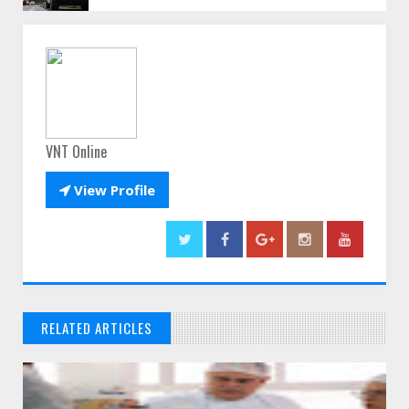
VNT Online

View Profile
RELATED ARTICLES
// THATS WHAT YOU MIGHT BE LOOKING FOR