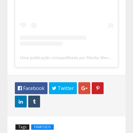
Uma publicação compartilhada por Marilia Mendonça (@mariliamendoncacantora)
 Facebook
 Twitter




Tags
FAMOSOS