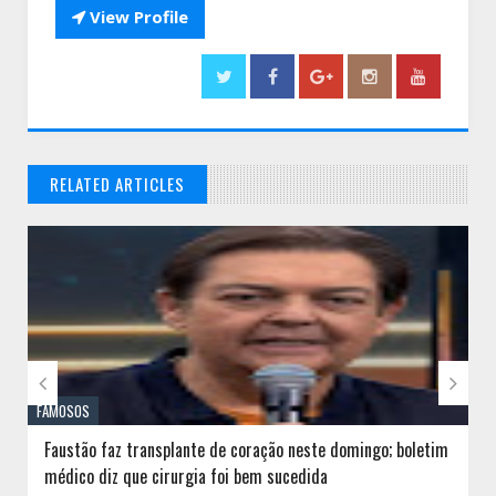

View Profile
RELATED ARTICLES
// THATS WHAT YOU MIGHT BE LOOKING FOR


FAMOSOS
Faustão faz transplante de coração neste domingo; boletim
médico diz que cirurgia foi bem sucedida