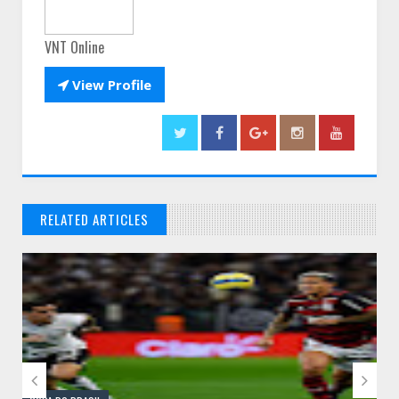
VNT Online

View Profile
RELATED ARTICLES
// THATS WHAT YOU MIGHT BE LOOKING FOR

