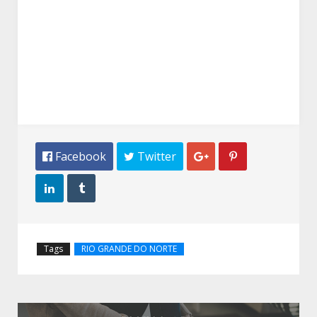
 Facebook
 Twitter




Tags
RIO GRANDE DO NORTE