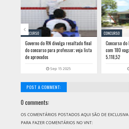

CONCURSO
CONCURSO
 1.607
Governo do RN divulga resultado final
Concurso do 
al;
do concurso para professor; veja lista
com 180 vagas
de aprovados
5.118,52
Sep 15 2025
POST A COMMENT:
0 comments:
OS COMENTÁRIOS POSTADOS AQUI SÃO DE EXCLUSIV
PARA FAZER COMENTÁRIOS NO VNT: