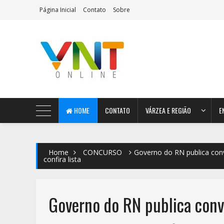
Página Inicial
Contato
Sobre
AeroMag Blogger Template
HOME
CONTATO
VÁRZEA E REGIÃO
E
Home
CONCURSO
Governo do RN publica conv
confira lista
Governo do RN publica con