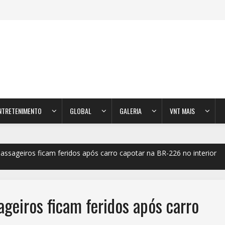
NTRETENIMENTO
GLOBAL
GALERIA
VNT MAIS
assageiros ficam feridos após carro capotar na BR-226 no interior
ageiros ficam feridos após carro