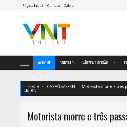
Página Inicial
Contato
Sobre
AeroMag Blogger Template
HOME
CONTATO
VÁRZEA E REGIÃO
E
Home
CARAÚBAS/RN
Motorista morre e três p
do RN
Motorista morre e três pass