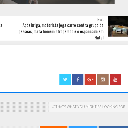
Next
na
Após briga, motorista joga carro contra grupo de
pessoas, mata homem atropelado e é espancado em
Natal
// THATS WHAT YOU MIGHT BE LOOKING FOR