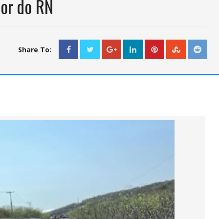
ior do RN
Share To: