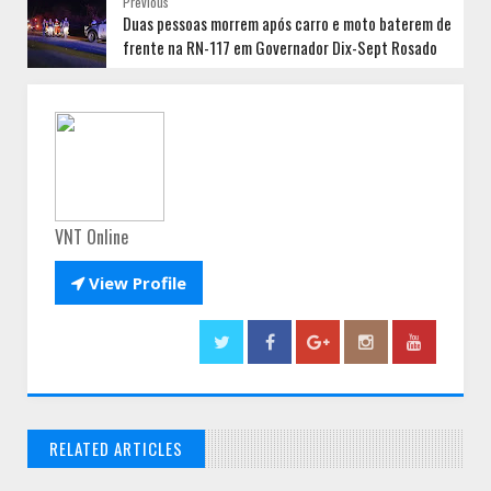
Previous
Duas pessoas morrem após carro e moto baterem de
frente na RN-117 em Governador Dix-Sept Rosado
VNT Online

View Profile
RELATED ARTICLES
// THATS WHAT YOU MIGHT BE LOOKING FOR