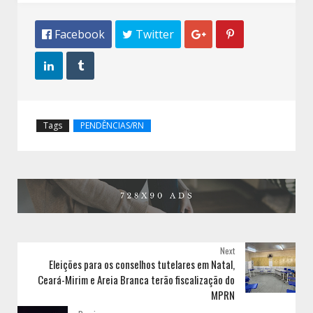
 Facebook
 Twitter




Tags
PENDÊNCIAS/RN
Next
Eleições para os conselhos tutelares em Natal,
Ceará-Mirim e Areia Branca terão fiscalização do
MPRN