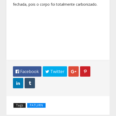
fechada, pois o corpo foi totalmente carbonizado.
 Facebook
 Twitter




Tags
PATU/RN