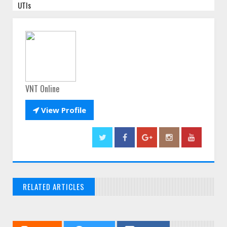
UTIs
VNT Online

View Profile
RELATED ARTICLES
// THATS WHAT YOU MIGHT BE LOOKING FOR