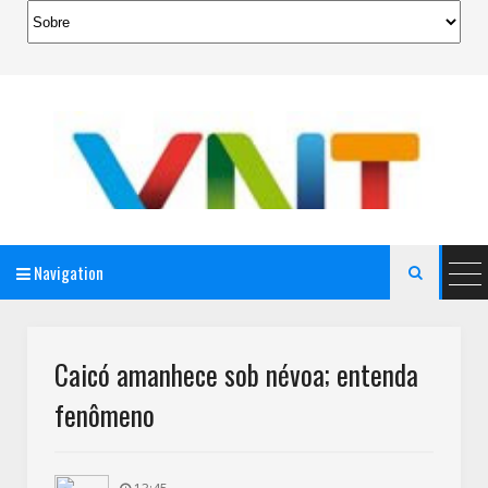
Navigation

AeroMag Blogger Template
Caicó amanhece sob névoa; entenda
fenômeno