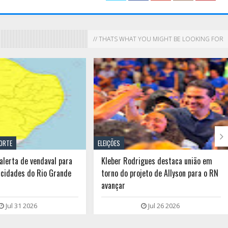
// THATS WHAT YOU MIGHT BE LOOKING FOR

NORTE
ELEIÇÕES
alerta de vendaval para
Kleber Rodrigues destaca união em
 cidades do Rio Grande
torno do projeto de Allyson para o RN
avançar
Jul 31 2026
Jul 26 2026