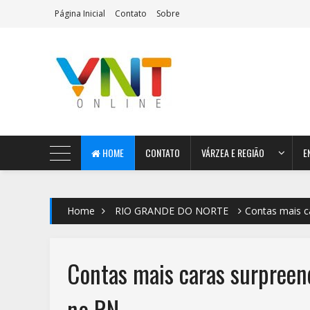
Página Inicial
Contato
Sobre
AeroMag Blogger Template
HOME
CONTATO
VÁRZEA E REGIÃO
E
Home
RIO GRANDE DO NORTE
Contas mais c
Contas mais caras surpreen
no RN