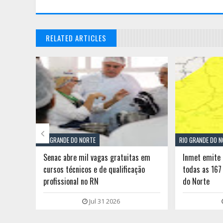
RELATED ARTICLES

RIO GRANDE DO NORTE
RIO GRANDE DO 
a nas
Senac abre mil vagas gratuitas em
Inmet emite 
eja
cursos técnicos e de qualificação
todas as 167
profissional no RN
do Norte
Jul 31 2026