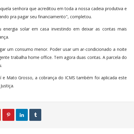
, aquela senhora que acreditou em toda a nossa cadeia produtiva e
utando pra pagar seu financiamento", completou.
ou energia solar em casa investindo em deixar as contas mais
ança.
pagar um consumo menor. Poder usar um ar-condicionado a noite
A gente trabalha home office. Tem agora duas contas. A parcela do
u.
uí e Mato Grosso, a cobrança do ICMS também foi aplicada este
ustiça.


