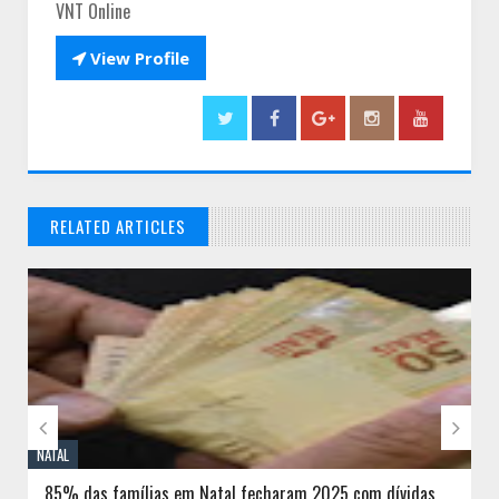
VNT Online

View Profile
RELATED ARTICLES
// THATS WHAT YOU MIGHT BE LOOKING FOR


NATAL
85% das famílias em Natal fecharam 2025 com dívidas,