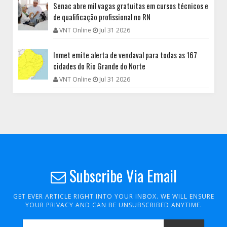
Senac abre mil vagas gratuitas em cursos técnicos e
de qualificação profissional no RN
VNT Online
Jul 31 2026
Inmet emite alerta de vendaval para todas as 167
cidades do Rio Grande do Norte
VNT Online
Jul 31 2026
Subscribe Via Email
GET EVER ARTICLE RIGHT INTO YOUR INBOX. WE WILL ENSURE
YOUR PRIVACY AND CAN BE UNSUBSCRIBED ANYTIME.