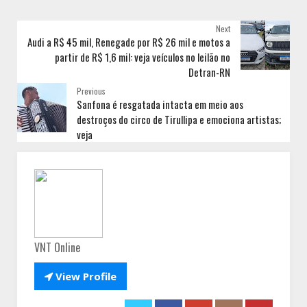
Next
Audi a R$ 45 mil, Renegade por R$ 26 mil e motos a
partir de R$ 1,6 mil: veja veículos no leilão no
Detran-RN
Previous
Sanfona é resgatada intacta em meio aos
destroços do circo de Tirullipa e emociona artistas;
veja
VNT Online

View Profile