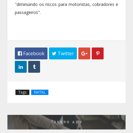
"diminuindo os riscos para motoristas, cobradores e
passageiros".
 Facebook
 Twitter




Tags
NATAL