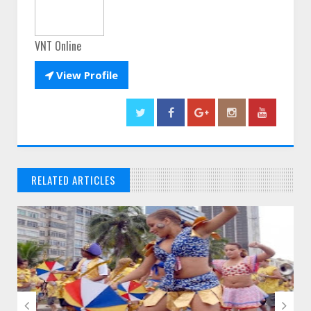
VNT Online

View Profile
RELATED ARTICLES
// THATS WHAT YOU MIGHT BE LOOKING FOR

