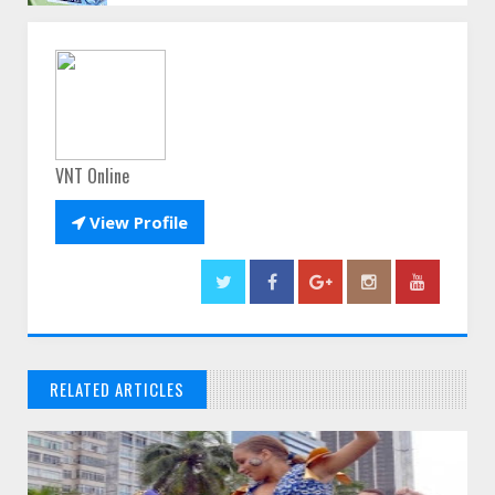
VNT Online

View Profile
RELATED ARTICLES
// THATS WHAT YOU MIGHT BE LOOKING FOR