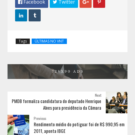
 Facebook
 Twitter




Tags
ÚLTIMAS NO VNT
Next
PMDB formaliza candidatura do deputado Henrique
Alves para presidência da Câmara
Previous
Rendimento médio do potiguar foi de R$ 990,95 em
2011, aponta IBGE