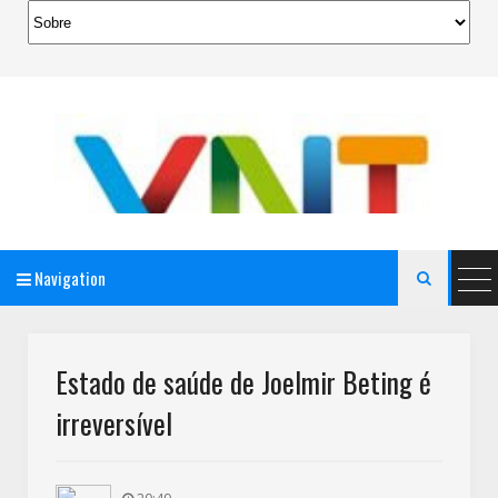
Navigation

AeroMag Blogger Template
Estado de saúde de Joelmir Beting é
irreversível