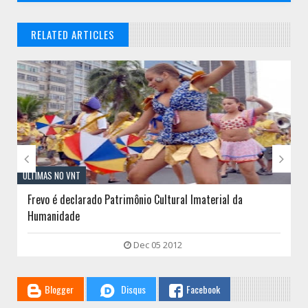
RELATED ARTICLES
// THATS WHAT YOU MIGHT BE LOOKING FOR


ÚLTIMAS NO VNT
Frevo é declarado Patrimônio Cultural Imaterial da
Humanidade
Dec 05 2012
Blogger
Disqus
Facebook