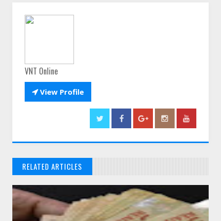
VNT Online

View Profile
RELATED ARTICLES
// THATS WHAT YOU MIGHT BE LOOKING FOR