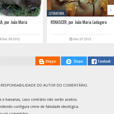

LITERATURA
A, por João Maria
RENASCER, por João Maria Ludugero
Dec 09 2012
Dec 07 2012
Blogger
Disqus
Facebook
A RESPONSABILIDADE DO AUTOR DO COMENTÁRIO.
s e baixarias, caso contrário não serão aceitos.
ndevido configura crime de falsidade ideológica.
r um comentário.