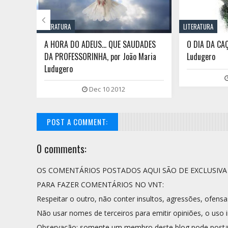

LITERATURA
LITERATURA
A HORA DO ADEUS... QUE SAUDADES
O DIA DA CAÇ
DA PROFESSORINHA, por João Maria
Ludugero
Ludugero
Dec 10 2012
POST A COMMENT:
0 comments:
OS COMENTÁRIOS POSTADOS AQUI SÃO DE EXCLUSIV
PARA FAZER COMENTÁRIOS NO VNT:
Respeitar o outro, não conter insultos, agressões, ofensa
Não usar nomes de terceiros para emitir opiniões, o uso i
Observação: somente um membro deste blog pode posta