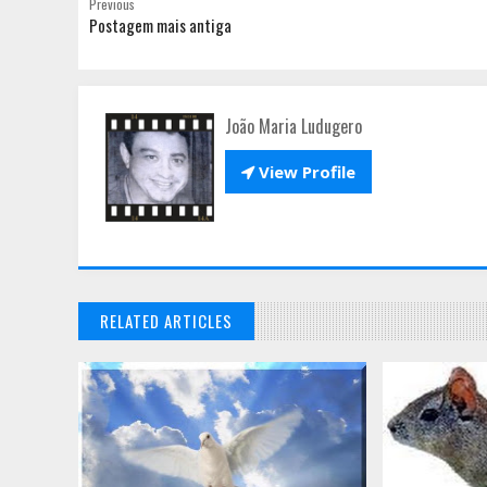
Previous
Postagem mais antiga
João Maria Ludugero

View Profile
RELATED ARTICLES