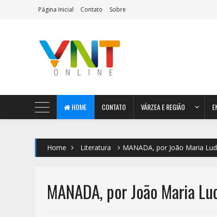
Página Inicial
Contato
Sobre
AeroMag Blogger Template
HOME
CONTATO
VÁRZEA E REGIÃO
E
Home
Literatura
MANADA, por João Maria Lu
MANADA, por João Maria Lu