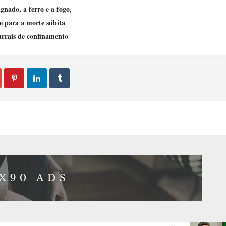
ignado, a ferro e a fogo,
e para a morte súbita
rrais de confinamento
.


