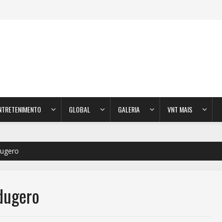
NTRETENIMENTO
GLOBAL
GALERIA
VNT MAIS
dugero
dugero