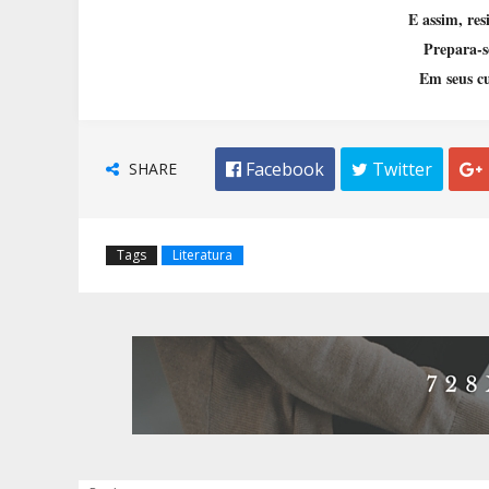
E assim, res
Prepara-s
Em seus cu
SHARE
 Facebook
 Twitter

Tags
Literatura