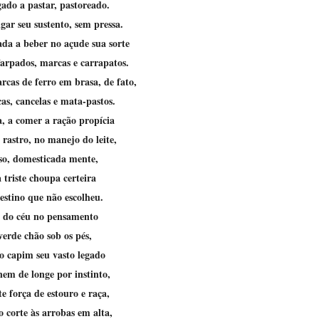
 gado a pastar, pastoreado.
gar seu sustento, sem pressa.
ada a beber no açude sua sorte
farpados, marcas e carrapatos.
rcas de ferro em brasa, de fato,
as, cancelas e mata-pastos.
a, a comer a ração propícia
 rastro, no manejo do leite,
sso, domesticada mente,
 triste choupa certeira
estino que não escolheu.
 do céu no pensamento
verde chão sob os pés,
o capim seu vasto legado
nem de longe por instinto,
e força de estouro e raça,
 corte às arrobas em alta,