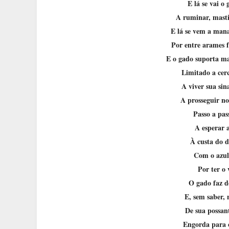
E lá se vai o
A ruminar, masti
E lá se vem a man
Por entre arames 
E o gado suporta ma
Limitado a cerc
A viver sua sin
A prosseguir no
Passo a pa
A esperar a
À custa do d
Com o azul
Por ter o 
O gado faz d
E, sem saber, 
De sua possant
Engorda para o