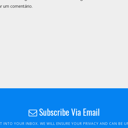
r um comentário.
Subscribe Via Email
HT INTO YOUR INBOX. WE WILL ENSURE YOUR PRIVACY AND CAN BE 