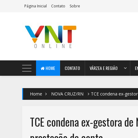
Página Inicial
Contato
Sobre
AeroMag Blogger Template
HOME
CONTATO
VÁRZEA E REGIÃO
E
Home
NOVA CRUZ/RN
TCE condena ex-gestora
TCE condena ex-gestora de N
prestação de conta