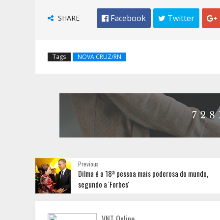
SHARE
 Facebook
 Twitter

Tags
NOVA CRUZ/RN
Previous
Dilma é a 18ª pessoa mais poderosa do mundo,
segundo a 'Forbes'
VNT Online