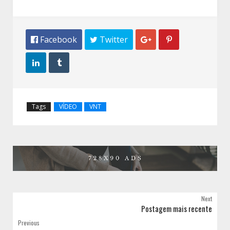
 Facebook
 Twitter




Tags
VÍDEO
VNT
Next
Postagem mais recente
Previous