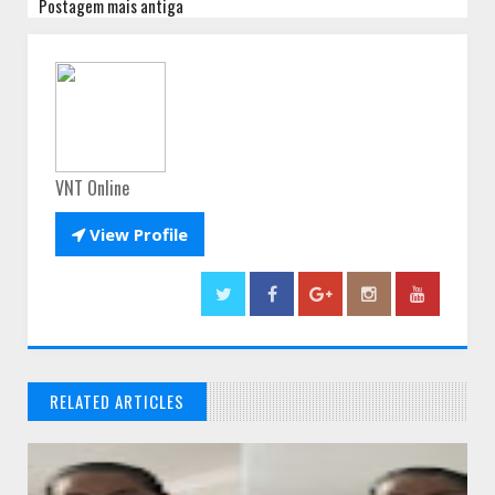
Postagem mais antiga
VNT Online

View Profile
RELATED ARTICLES
// THATS WHAT YOU MIGHT BE LOOKING FOR