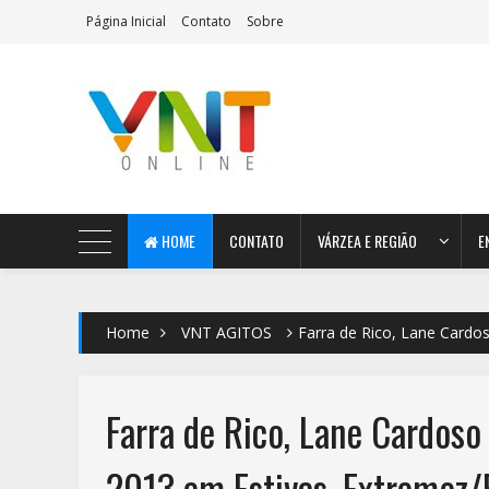
Página Inicial
Contato
Sobre
AeroMag Blogger Template
HOME
CONTATO
VÁRZEA E REGIÃO
E
Home
VNT AGITOS
Farra de Rico, Lane Cardo
Farra de Rico, Lane Cardoso
2013 em Estivas, Extremoz