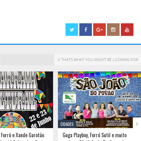
// THATS WHAT YOU MIGHT BE LOOKING FOR

CIDADES
 Forró e Xande Garotão
Guga Playboy, Forró Sutil e muito