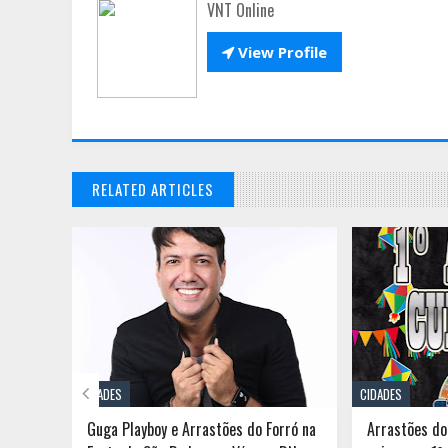
VNT Online

View Profile
RELATED ARTICLES

CIDADES
CIDADES
r no
Guga Playboy e Arrastões do Forró na
Arrastões do