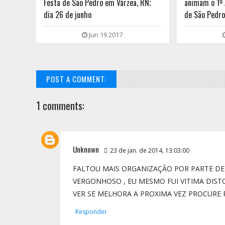
;
Festa de São Pedro em Várzea, RN;
animam o 1º 
dia 26 de junho
de São Pedro
Jun 19 2017
POST A COMMENT:
1 comments:
Unknown
23 de jan. de 2014, 13:03:00
FALTOU MAIS ORGANIZAÇÃO POR PARTE DE 
VERGONHOSO , EU MESMO FUI VITIMA DIST
VER SE MELHORA A PROXIMA VEZ PROCURE 
Responder