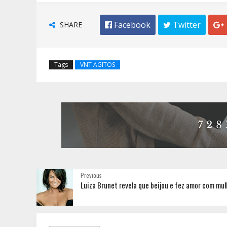
SHARE
 Facebook
 Twitter

Tags
VNT AGITOS
Previous
Luiza Brunet revela que beijou e fez amor com mul