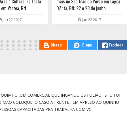
Arraiá Cultural na Festa
mais no São João do Povão em Lagoa
 em Várzea, RN
D'Anta, RN; 22 e 23 de junho
Jun 22 2017
Jun 22 2017
Blogger
Disqus
Facebook
QUIMHO ,UM COMERCIAL QUE INGANOU OS FOLIÃO .ISTO FOI
O MÃO COLOQUEI O CASO A FRENTE , EM APRESO AO QUINHO
PESSOAS CAPACITADAS PRA TRABALHA COM VC .