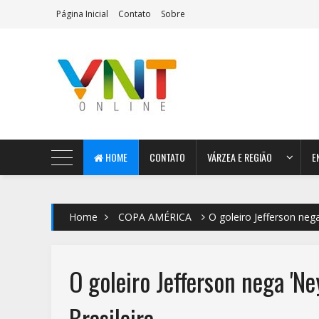
Página Inicial
Contato
Sobre
AeroMag Blogger Template
HOME
CONTATO
VÁRZEA E REGIÃO
E
Home
COPA AMÉRICA
O goleiro Jefferson neg
O goleiro Jefferson nega 'N
Brasileira