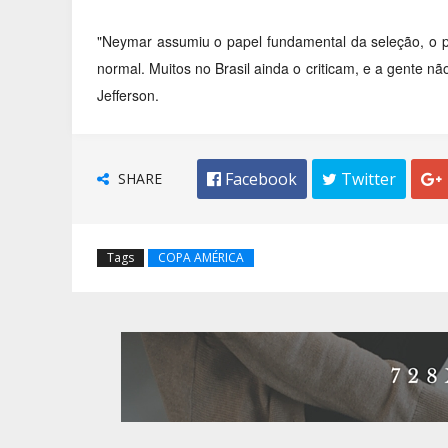
"Neymar assumiu o papel fundamental da seleção, o pr
normal. Muitos no Brasil ainda o criticam, e a gente nã
Jefferson.
SHARE
 Facebook
 Twitter

Tags
COPA AMÉRICA