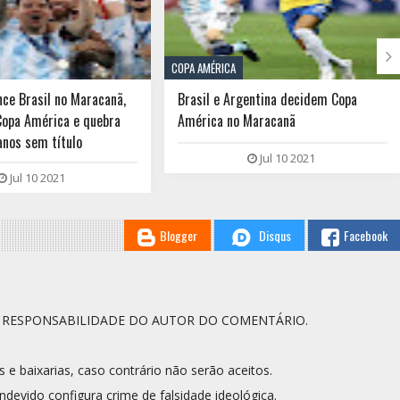

COPA AMÉRICA
nce Brasil no Maracanã,
Brasil e Argentina decidem Copa
Copa América e quebra
América no Maracanã
anos sem título
Jul 10 2021
Jul 10 2021
Blogger
Disqus
Facebook
A RESPONSABILIDADE DO AUTOR DO COMENTÁRIO.
s e baixarias, caso contrário não serão aceitos.
ndevido configura crime de falsidade ideológica.