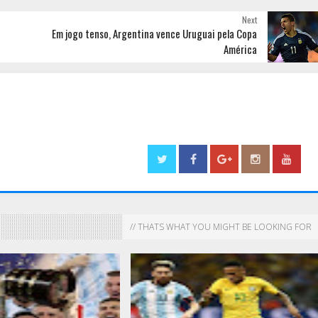
Next
Em jogo tenso, Argentina vence Uruguai pela Copa
América
// THATS WHAT YOU MIGHT BE LOOKING FOR