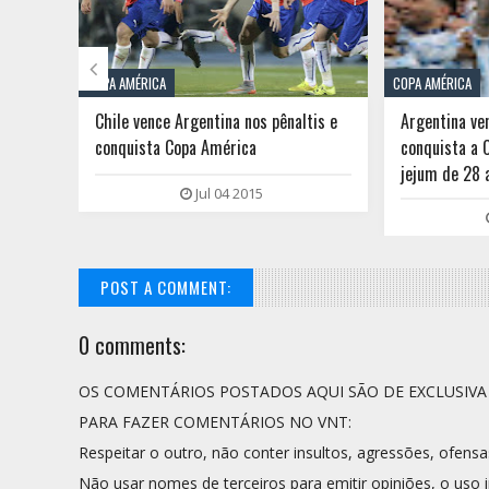

COPA AMÉRICA
COPA AMÉRICA
ica
Chile vence Argentina nos pênaltis e
Argentina ve
ela
conquista Copa América
conquista a 
jejum de 28 
Jul 04 2015
POST A COMMENT:
0 comments:
OS COMENTÁRIOS POSTADOS AQUI SÃO DE EXCLUSIV
PARA FAZER COMENTÁRIOS NO VNT:
Respeitar o outro, não conter insultos, agressões, ofensa
Não usar nomes de terceiros para emitir opiniões, o uso i