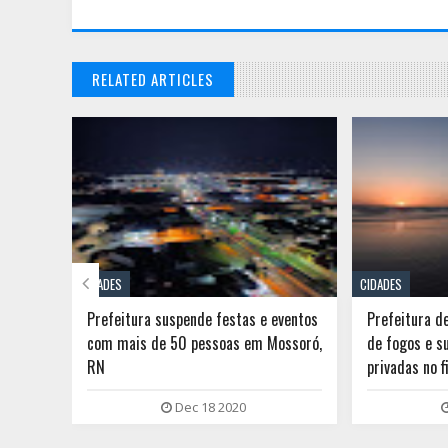
RELATED ARTICLES

CIDADES
CIDADES
 do RN
Prefeitura suspende festas e eventos
Prefeitura d
no por
com mais de 50 pessoas em Mossoró,
de fogos e s
RN
privadas no 
Dec 18 2020