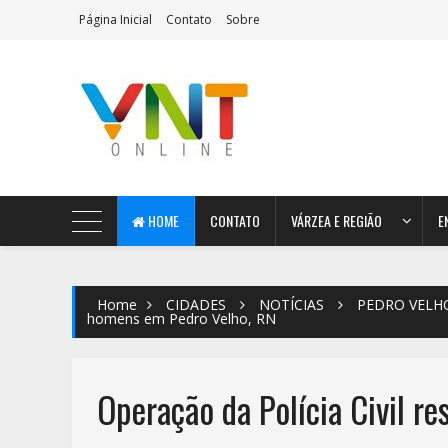
Página Inicial
Contato
Sobre
AeroMag Blogger Template
HOME
CONTATO
VÁRZEA E REGIÃO
E
Home
CIDADES
NOTÍCIAS
PEDRO VELH
homens em Pedro Velho, RN
Operação da Polícia Civil r