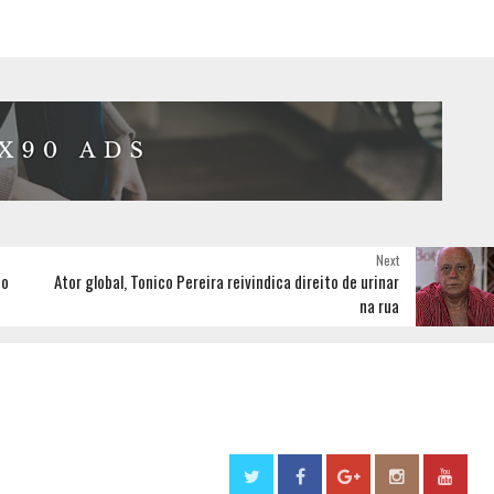
Next
 o
Ator global, Tonico Pereira reivindica direito de urinar
na rua