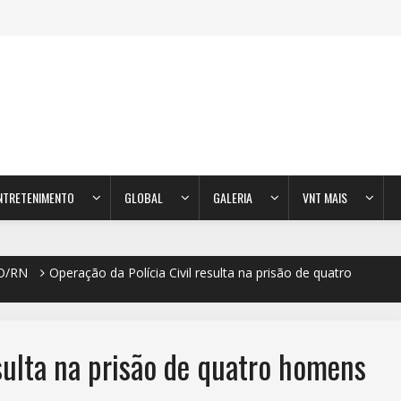
NTRETENIMENTO
GLOBAL
GALERIA
VNT MAIS
O/RN
Operação da Polícia Civil resulta na prisão de quatro
esulta na prisão de quatro homens