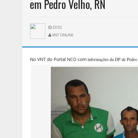
em Pedro Velho, RN
23:52
VNT ONLINE
No VNT do Portal NCO com i
nformações da DP de Pedr