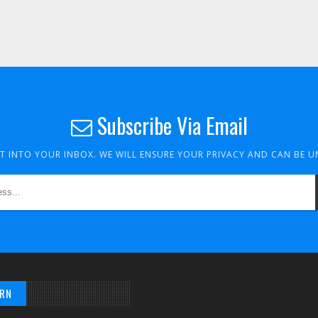
Subscribe Via Email
HT INTO YOUR INBOX. WE WILL ENSURE YOUR PRIVACY AND CAN BE 
/RN