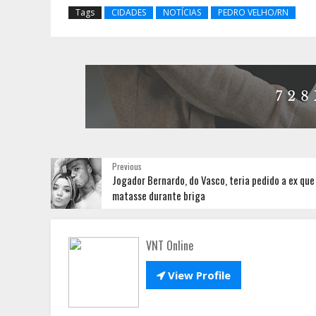
Tags
CIDADES
NOTÍCIAS
PEDRO VELHO/RN
Previous
Jogador Bernardo, do Vasco, teria pedido a ex que
matasse durante briga
VNT Online

View Profile