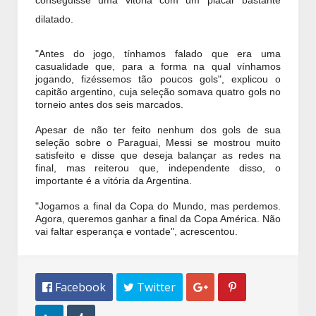
conseguisse uma vitória com um placar bastante
dilatado.
"Antes do jogo, tínhamos falado que era uma
casualidade que, para a forma na qual vínhamos
jogando, fizéssemos tão poucos gols", explicou o
capitão argentino, cuja seleção somava quatro gols no
torneio antes dos seis marcados.
Apesar de não ter feito nenhum dos gols de sua
seleção sobre o Paraguai, Messi se mostrou muito
satisfeito e disse que deseja balançar as redes na
final, mas reiterou que, independente disso, o
importante é a vitória da Argentina.
"Jogamos a final da Copa do Mundo, mas perdemos.
Agora, queremos ganhar a final da Copa América. Não
vai faltar esperança e vontade", acrescentou.
 Facebook
 Twitter

