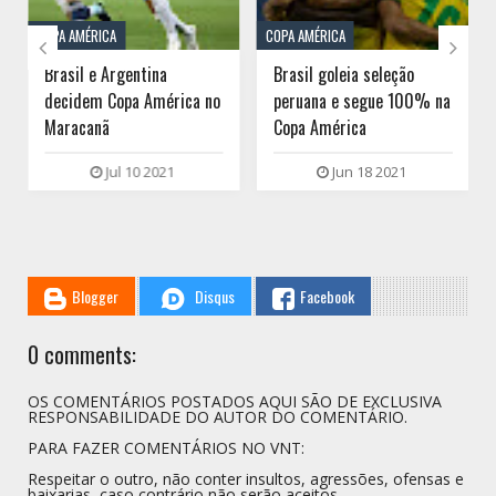
COPA AMÉRICA
COPA AMÉRICA


Brasil e Argentina
Brasil goleia seleção
decidem Copa América no
peruana e segue 100% na
Maracanã
Copa América
Jul 10 2021
Jun 18 2021
Blogger
Disqus
Facebook
0 comments:
OS COMENTÁRIOS POSTADOS AQUI SÃO DE EXCLUSIVA
RESPONSABILIDADE DO AUTOR DO COMENTÁRIO.
PARA FAZER COMENTÁRIOS NO VNT:
Respeitar o outro, não conter insultos, agressões, ofensas e
baixarias, caso contrário não serão aceitos.