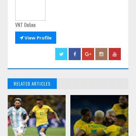
VNT Online

View Profile
RELATED ARTICLES
// THATS WHAT YOU MIGHT BE LOOKING FOR