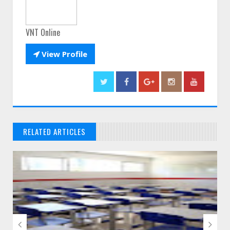
VNT Online

View Profile
RELATED ARTICLES
// THATS WHAT YOU MIGHT BE LOOKING FOR

