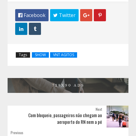
 Facebook
 Twitter




Tags
SHOW
VNT AGITOS
Next
Com bloqueio, passageiros não chegam ao
aeroporto do RN nem a pé
Previous