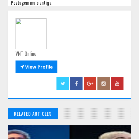
Postagem mais antiga
VNT Online

View Profile
RELATED ARTICLES
// THATS WHAT YOU MIGHT BE LOOKING FOR