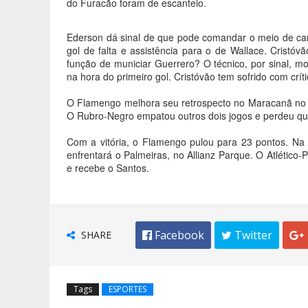
do Furacão foram de escanteio.
Ederson dá sinal de que pode comandar o meio de cam
gol de falta e assistência para o de Wallace. Cristó
função de municiar Guerrero? O técnico, por sinal, m
na hora do primeiro gol. Cristóvão tem sofrido com críti
O Flamengo melhora seu retrospecto no Maracanã no Bra
O Rubro-Negro empatou outros dois jogos e perdeu qu
Com a vitória, o Flamengo pulou para 23 pontos. Na 
enfrentará o Palmeiras, no Allianz Parque. O Atlétic
e recebe o Santos.
SHARE
 Facebook
 Twitter

Tags
ESPORTES