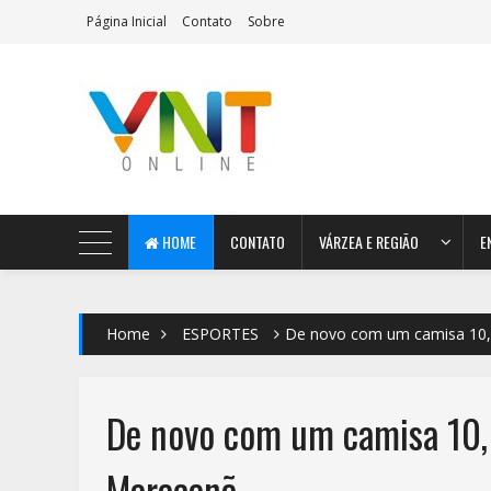
Página Inicial
Contato
Sobre
AeroMag Blogger Template
HOME
CONTATO
VÁRZEA E REGIÃO
E
Home
ESPORTES
De novo com um camisa 10,
De novo com um camisa 10, 
Maracanã