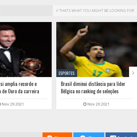
// THATS WHAT YOU MIGHT BE LOOKING FOR

ESPORTES
si amplia recorde e
Brasil diminui distância para líder
a de Ouro da carreira
Bélgica no ranking de seleções
Nov 29 2021
Nov 20 2021