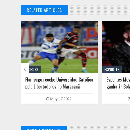
RELATED ARTICLES

ESPORTES
ESPORTES
 etapa
Flamengo recebe Universidad Católica
Esportes Mes
rfe e
pela Libertadores no Maracanã
ganha 7ª Bol
título
May 17 2022