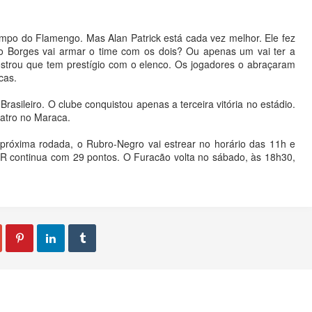
po do Flamengo. Mas Alan Patrick está cada vez melhor. Ele fez
vão Borges vai armar o time com os dois? Ou apenas um vai ter a
ostrou que tem prestígio com o elenco. Os jogadores o abraçaram
cas.
sileiro. O clube conquistou apenas a terceira vitória no estádio.
atro no Maraca.
próxima rodada, o Rubro-Negro vai estrear no horário das 11h e
o-PR continua com 29 pontos. O Furacão volta no sábado, às 18h30,


