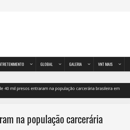
NTRETENIMENTO
GLOBAL
GALERIA
VNT MAIS
e 40 mil presos entraram na população carcerária brasileira em
aram na população carcerária