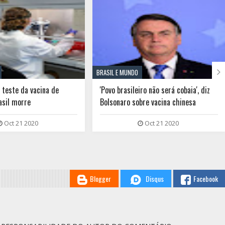

BRASIL E MUNDO
 teste da vacina de
'Povo brasileiro não será cobaia', diz
asil morre
Bolsonaro sobre vacina chinesa
Oct 21 2020
Oct 21 2020
Blogger
Disqus
Facebook