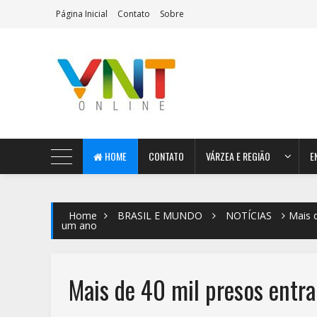
Página Inicial
Contato
Sobre
AeroMag Blogger Template
HOME
CONTATO
VÁRZEA E REGIÃO
E
Home
BRASIL E MUNDO
NOTÍCIAS
Mais d
um ano
Mais de 40 mil presos entr