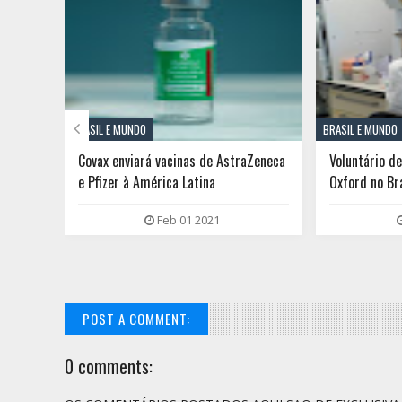

BRASIL E MUNDO
BRASIL E MUNDO
Covax enviará vacinas de AstraZeneca
Voluntário de
e Pfizer à América Latina
Oxford no Br
Feb 01 2021
POST A COMMENT:
0 comments: