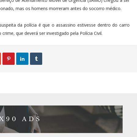
Serviço de Atendimento Móvel de Urgência (SAMU) chegou a ser
ionado, mas os homens morreram antes do socorro médico.
suspeita da polícia é que o assassino estivesse dentro do carro
rime, que deverá ser investigado pela Polícia Civil.


