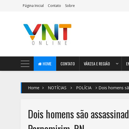
Página Inicial
Contato
Sobre
AeroMag Blogger Template
HOME
CONTATO
VÁRZEA E REGIÃO
E
Home
NOTÍCIAS
POLÍCIA
Dois homens sã
Dois homens são assassinad
Parnamirim, RN