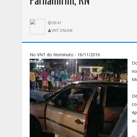
09:41
VNT ONLINE
No VNT do Nominuto - 16/11/2016
Do
no
Mo
De
co
Ap
ac