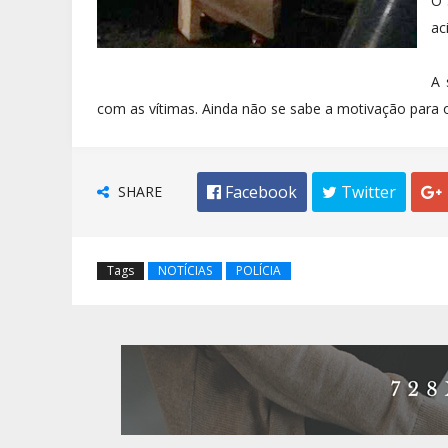
O 
ac
A 
com as vítimas. Ainda não se sabe a motivação para o c
SHARE
 Facebook
 Twitter

Tags
NOTÍCIAS
POLÍCIA