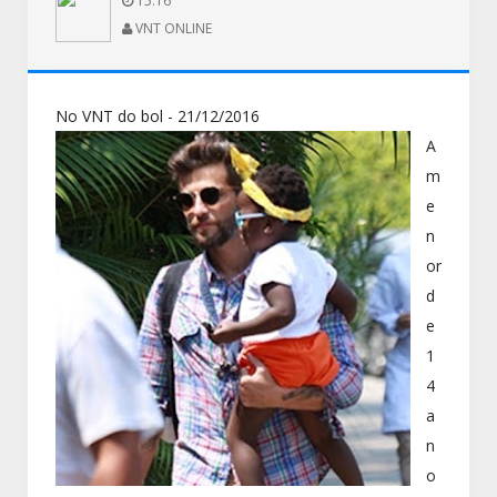
15:16
VNT ONLINE
No VNT do bol - 21/12/2016
A
m
e
n
or
d
e
1
4
a
n
o