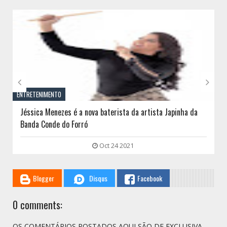
// THATS WHAT YOU MIGHT BE LOOKING FOR


ENTRETENIMENTO
Jéssica Menezes é a nova baterista da artista Japinha da
Banda Conde do Forró
Oct 24 2021
Blogger
Disqus
Facebook
0 comments:
OS COMENTÁRIOS POSTADOS AQUI SÃO DE EXCLUSIVA