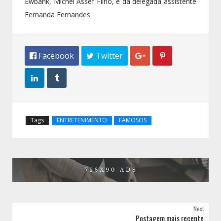
Ewbank, Michel Assef Filho, e da delegada assistente
Fernanda Fernandes
 Facebook
 Twitter




Tags
ENTRETENIMENTO
FAMOSOS
Next
Postagem mais recente