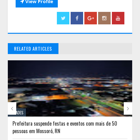

View Profile
RELATED ARTICLES
// THATS WHAT YOU MIGHT BE LOOKING FOR


CIDADES
Prefeitura suspende festas e eventos com mais de 50
pessoas em Mossoró, RN