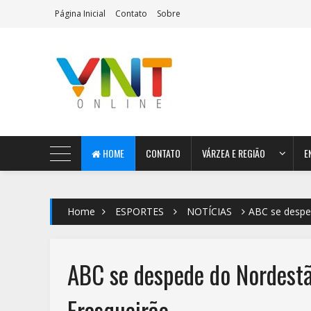
Página Inicial
Contato
Sobre
AeroMag Blogger Template
HOME
CONTATO
VÁRZEA E REGIÃO
E
Home
ESPORTES
NOTÍCIAS
ABC se despe
ABC se despede do Nordestã
Frasqueirão