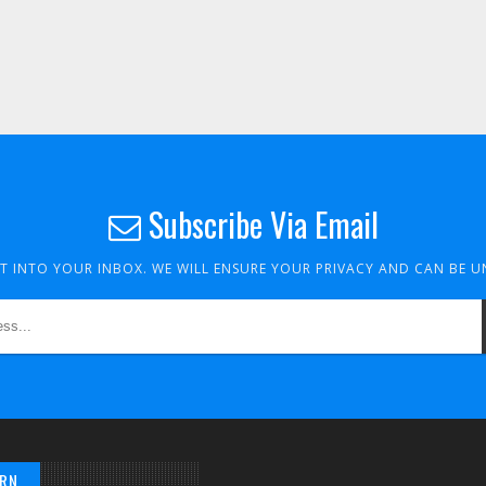
Subscribe Via Email
HT INTO YOUR INBOX. WE WILL ENSURE YOUR PRIVACY AND CAN BE 
/RN