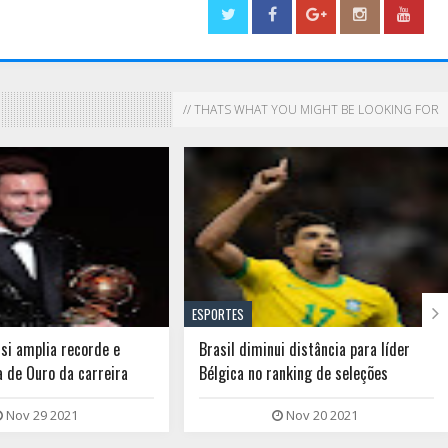
// THATS WHAT YOU MIGHT BE LOOKING FOR

ESPORTES
i distância para líder
"Me sinto cada dia melhor", diz Pelé
anking de seleções
em publicação em rede social
Nov 20 2021
Nov 17 2021