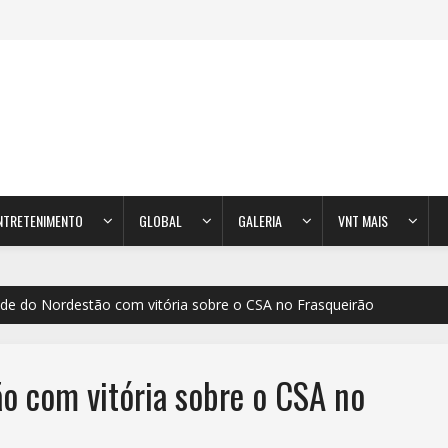
NTRETENIMENTO
GLOBAL
GALERIA
VNT MAIS
de do Nordestão com vitória sobre o CSA no Frasqueirão
o com vitória sobre o CSA no