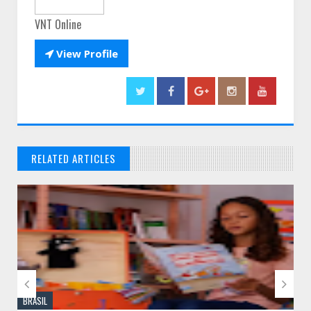
VNT Online

View Profile
RELATED ARTICLES
// THATS WHAT YOU MIGHT BE LOOKING FOR


BRASIL