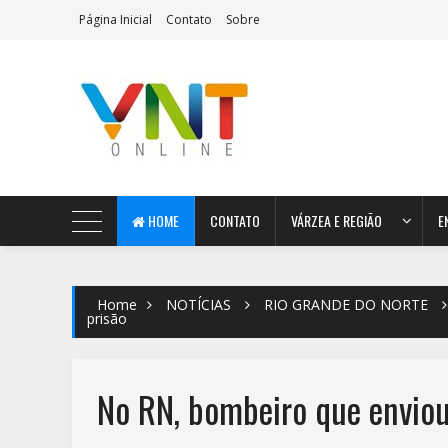
Página Inicial
Contato
Sobre
AeroMag Blogger Template
HOME
CONTATO
VÁRZEA E REGIÃO
E
Home
NOTÍCIAS
RIO GRANDE DO NORTE
prisão
No RN, bombeiro que envio