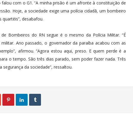
 falou com o G1. “A minha prisão é um afronte à constituição de
pressão. Hoje, a sociedade exige uma polícia cidadã, um bombeiro
s quartéis”, desabafou.
de Bombeiros do RN segue é o mesmo da Polícia Militar. “É
a militar. Ano passado, o governador da paraíba acabou com as
exemplo”, afirmou. “Agora estou aqui, preso. E quem perde é a
 para o tempo. São três dias parado, sem poder fazer nada. Três
a segurança da sociedade”, ressaltou.


