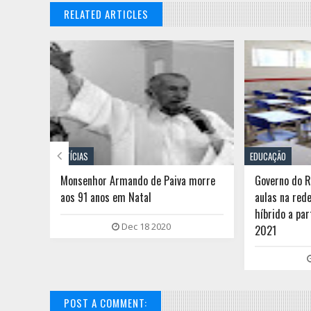
RELATED ARTICLES

NOTÍCIAS
EDUCAÇÃO
são
Monsenhor Armando de Paiva morre
Governo do 
aos 91 anos em Natal
aulas na red
híbrido a par
Dec 18 2020
2021
POST A COMMENT: