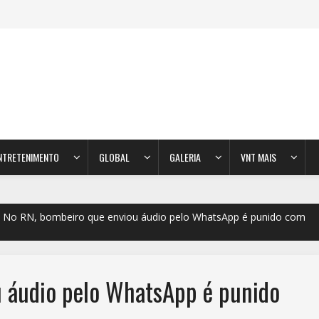
NTRETENIMENTO
GLOBAL
GALERIA
VNT MAIS
No RN, bombeiro que enviou áudio pelo WhatsApp é punido com
u áudio pelo WhatsApp é punido