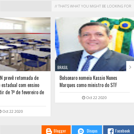
// THATS WHAT YOU MIGHT BE LOOKING FOR

BRASIL
RN prevê retomada de
Bolsonaro nomeia Kassio Nunes
e estadual com ensino
Marques como ministro do STF
tir de 1º de fevereiro de
Oct 22 2020
Oct 22 2020
Blogger
Disqus
Facebook