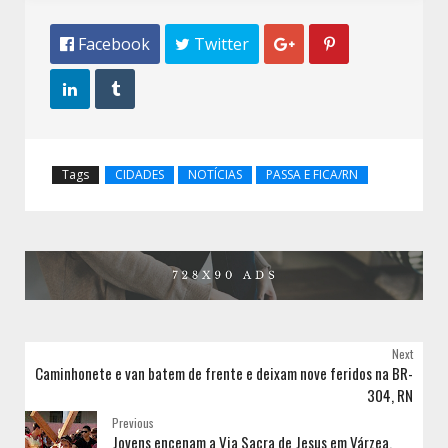
 Facebook
 Twitter




Tags
CIDADES
NOTÍCIAS
PASSA E FICA/RN
Next
Caminhonete e van batem de frente e deixam nove feridos na BR-
304, RN
Previous
Jovens encenam a Via Sacra de Jesus em Várzea,