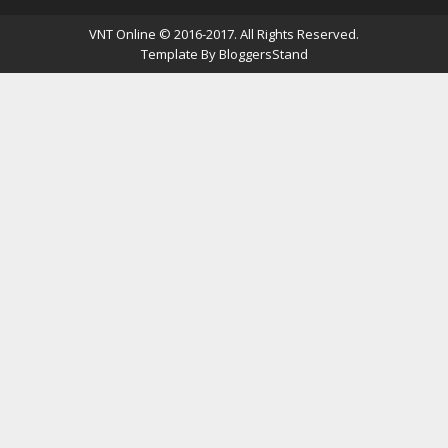
VNT Online
© 2016-2017. All Rights Reserved.
Template By
BloggersStand