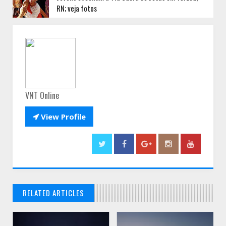
RN; veja fotos
VNT Online

View Profile
RELATED ARTICLES
// THATS WHAT YOU MIGHT BE LOOKING FOR