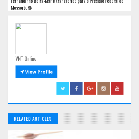
Fernandinho Beira-Mar é transferido para o Presídio Federal de
Mossoró, RN
VNT Online

View Profile
RELATED ARTICLES
// THATS WHAT YOU MIGHT BE LOOKING FOR