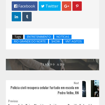
 Facebook
 Twitter




Tags
ENTRETENIMENTO
NOTÍCIAS
RIO GRANDE DO NORTE
SHOW
VNT AGITOS
Next
Polícia civil recupera celular furtado em escola em
Pedro Velho, RN
Previous