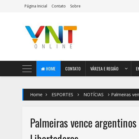
Página Inicial
Contato
Sobre
AeroMag Blogger Template
HOME
CONTATO
VÁRZEA E REGIÃO
E
Home
ESPORTES
NOTÍCIAS
Palmeiras ven
Palmeiras vence argentinos 
Libertadores