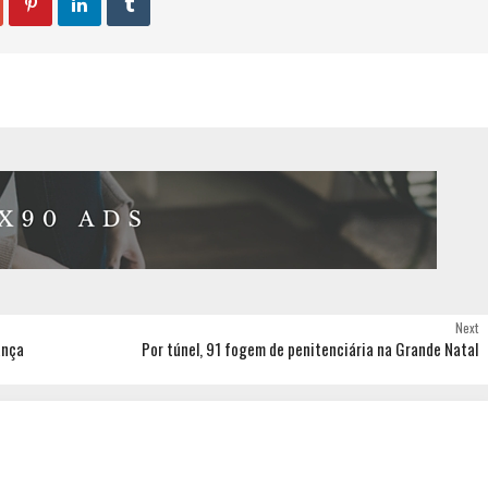



Next
ança
Por túnel, 91 fogem de penitenciária na Grande Natal