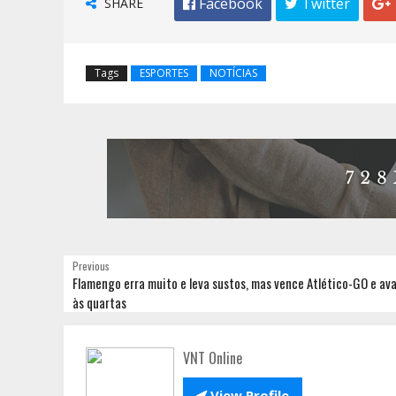
SHARE
 Facebook
 Twitter

Tags
ESPORTES
NOTÍCIAS
Previous
Flamengo erra muito e leva sustos, mas vence Atlético-GO e av
às quartas
VNT Online

View Profile