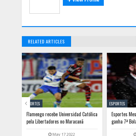
RELATED ARTICLES

ESPORTES
ESPORTES
 etapa
Flamengo recebe Universidad Católica
Esportes Mes
rfe e
pela Libertadores no Maracanã
ganha 7ª Bol
título
May 17 2022