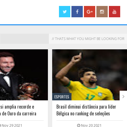
// THATS WHAT YOU MIGHT BE LOOKING FOR

ESPORTES
si amplia recorde e
Brasil diminui distância para líder
a de Ouro da carreira
Bélgica no ranking de seleções
Nov 29 2021
Nov 20 2021