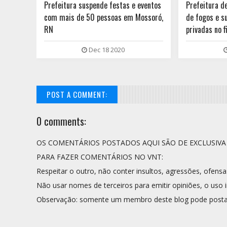
 do RN
Prefeitura suspende festas e eventos
Prefeitura d
no por
com mais de 50 pessoas em Mossoró,
de fogos e s
RN
privadas no 
Dec 18 2020
POST A COMMENT:
0 comments:
OS COMENTÁRIOS POSTADOS AQUI SÃO DE EXCLUSIV
PARA FAZER COMENTÁRIOS NO VNT:
Respeitar o outro, não conter insultos, agressões, ofensa
Não usar nomes de terceiros para emitir opiniões, o uso i
Observação: somente um membro deste blog pode posta