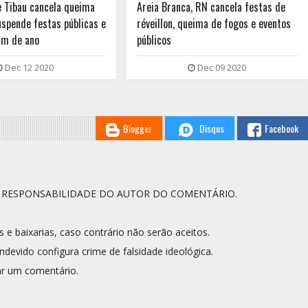
e Tibau cancela queima
Areia Branca, RN cancela festas de
uspende festas públicas e
réveillon, queima de fogos e eventos
fim de ano
públicos
Dec 12 2020
Dec 09 2020
Blogger
Disqus
Facebook
A RESPONSABILIDADE DO AUTOR DO COMENTÁRIO.
s e baixarias, caso contrário não serão aceitos.
ndevido configura crime de falsidade ideológica.
r um comentário.