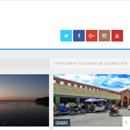
// THATS WHAT YOU MIGHT BE LOOKING FOR

CIDADES