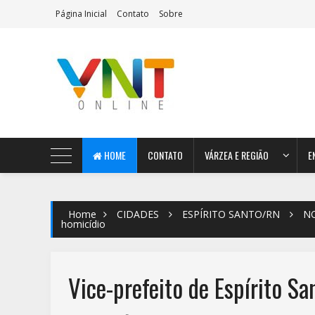
Página Inicial
Contato
Sobre
AeroMag Blogger Template
HOME
CONTATO
VÁRZEA E REGIÃO
E
Home
CIDADES
ESPÍRITO SANTO/RN
NO
homicídio
Vice-prefeito de Espírito Sa