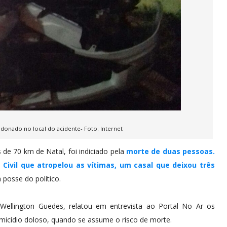
ndonado no local do acidente- Foto: Internet
 de 70 km de Natal, foi indiciado pela
morte de duas pessoas.
 Civil que atropelou as vítimas, um casal que deixou três
a posse do político.
Wellington Guedes, relatou em entrevista ao Portal No Ar os
omicídio doloso, quando se assume o risco de morte.