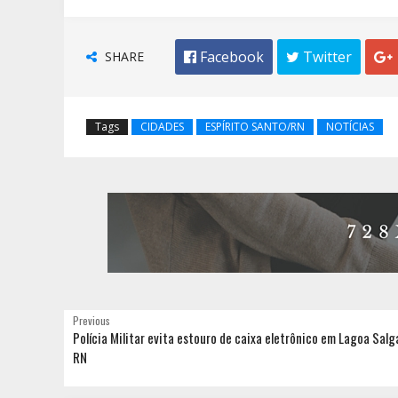
SHARE
 Facebook
 Twitter

Tags
CIDADES
ESPÍRITO SANTO/RN
NOTÍCIAS
Previous
Polícia Militar evita estouro de caixa eletrônico em Lagoa Salg
RN