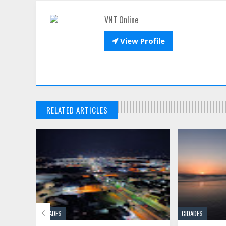
VNT Online

View Profile
RELATED ARTICLES

CIDADES
CIDADES