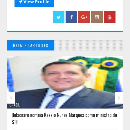

View Profile
RELATED ARTICLES
// THATS WHAT YOU MIGHT BE LOOKING FOR


BRASIL
Bolsonaro nomeia Kassio Nunes Marques como ministro do
STF