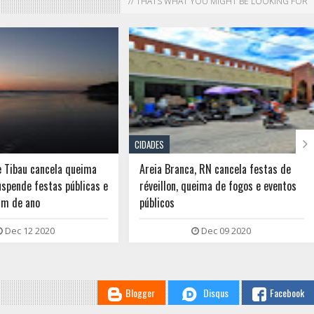
// THATS WHAT YOU MIGHT BE LOOKING FOR

CIDADES
, RN cancela festas de
MPRN recomenda que São Miguel do
eima de fogos e eventos
Gostoso, Touros e Rio do Fogo
suspendam festas de fim de ano com
mais de 50 pessoas
Dec 09 2020
Dec 09 2020
Blogger
Disqus
Facebook