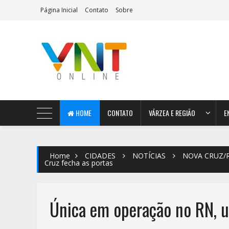
Página Inicial
Contato
Sobre
AeroMag Blogger Template
HOME
CONTATO
VÁRZEA E REGIÃO
E
Home
CIDADES
NOTÍCIAS
NOVA CRUZ/
Cruz fecha as portas
Única em operação no RN, u