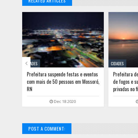
RELATED ARTICLES

CIDADES
CIDADES
ventos
Prefeitura de Tibau cancela queima
Areia Branca
ossoró,
de fogos e suspende festas públicas e
réveillon, qu
privadas no fim de ano
públicos
Dec 12 2020
POST A COMMENT: