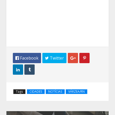
 Facebook
 Twitter




Tags
CIDADES
NOTÍCIAS
VÁRZEA/RN