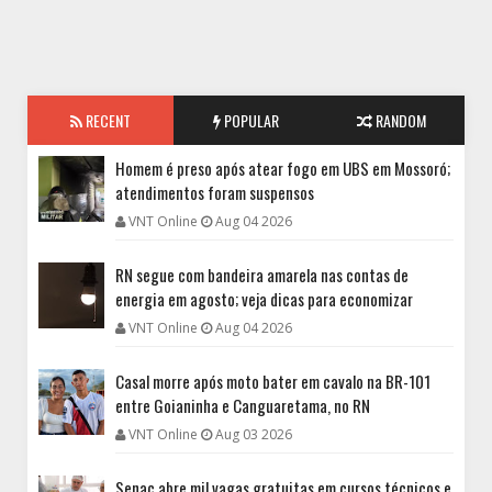
RECENT
POPULAR
RANDOM
Homem é preso após atear fogo em UBS em Mossoró;
atendimentos foram suspensos
VNT Online
Aug 04 2026
RN segue com bandeira amarela nas contas de
energia em agosto; veja dicas para economizar
VNT Online
Aug 04 2026
Casal morre após moto bater em cavalo na BR-101
entre Goianinha e Canguaretama, no RN
VNT Online
Aug 03 2026
Senac abre mil vagas gratuitas em cursos técnicos e