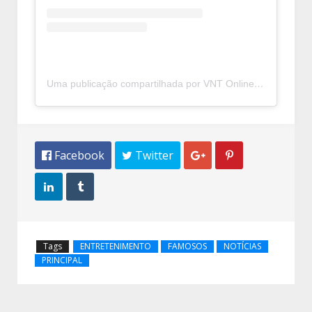
Uma publicação compartilhada por VNT Online (@vntonline)
 Facebook
 Twitter




Tags
ENTRETENIMENTO
FAMOSOS
NOTÍCIAS
PRINCIPAL