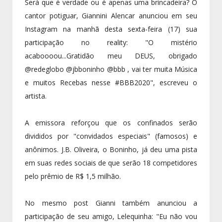
Será que é verdade ou é apenas uma brincadeira? O
cantor potiguar, Giannini Alencar anunciou em seu
Instagram na manhã desta sexta-feira (17) sua
participação no reality: "O mistério
acaboooou...Gratidão meu DEUS, obrigado
@redeglobo @jbboninho @bbb , vai ter muita Música
e muitos Recebas nesse #BBB2020", escreveu o
artista.
A emissora reforçou que os confinados serão
divididos por "convidados especiais" (famosos) e
anônimos. J.B. Oliveira, o Boninho, já deu uma pista
em suas redes sociais de que serão 18 competidores
pelo prêmio de R$ 1,5 milhão.
No mesmo post Gianni também anunciou a
participação de seu amigo, Lelequinha: "Eu não vou