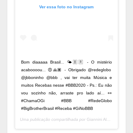
Ver essa foto no Instagram
Bom diaaaaa Brasil... 🌤🇧🇷 - O mistério
acaboooou... 😍🙏🏽 - Obrigado @redeglobo
@jbboninho @bbb , vai ter muita Música e
muitos Recebas nesse #BBB2020 - Ps.: Eu não
vou sozinho não, arraste pro lado aí... 👀
#ChamaOGi #BBB #RedeGlobo
#BigBrotherBrasil #Receba #GiNoBBB
Uma publicação compartilhada por
Giannini Alencar
(@giann