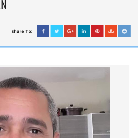
RN
Share To: