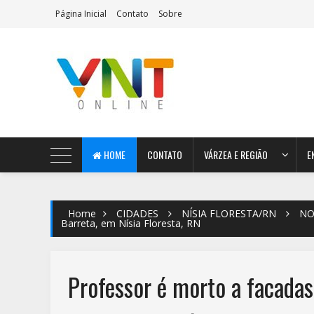
Página Inicial
Contato
Sobre
AeroMag Blogger Template
HOME
CONTATO
VÁRZEA E REGIÃO
E
Home
CIDADES
NÍSIA FLORESTA/RN
NO
Barreta, em Nísia Floresta, RN
Professor é morto a facadas