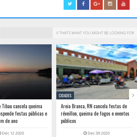
// THATS WHAT YOU MIGHT BE LOOKING FOR

CIDADES
e Tibau cancela queima
Areia Branca, RN cancela festas de
uspende festas públicas e
réveillon, queima de fogos e eventos
fim de ano
públicos
Dec 12 2020
Dec 09 2020