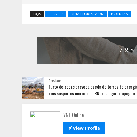
Tags
CIDADES
NÍSIA FLORESTA/RN
NOTÍCIAS
Previous
Furto de peças provoca queda de torres de energi
dois suspeitos morrem no RN; caso gerou apagão
VNT Online

View Profile