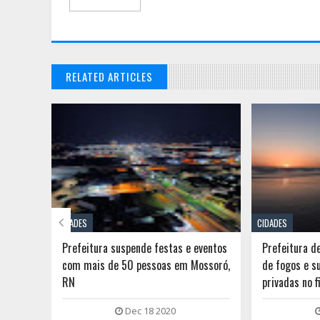
RELATED ARTICLES

CIDADES
CIDADES
 do RN
Prefeitura suspende festas e eventos
Prefeitura d
no por
com mais de 50 pessoas em Mossoró,
de fogos e s
RN
privadas no 
Dec 18 2020