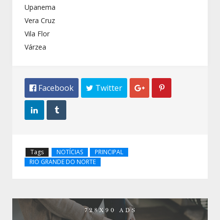
Upanema
Vera Cruz
Vila Flor
Várzea
 Facebook
 Twitter




Tags
NOTÍCIAS
PRINCIPAL
RIO GRANDE DO NORTE