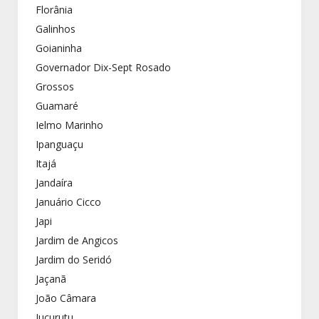
Florânia
Galinhos
Goianinha
Governador Dix-Sept Rosado
Grossos
Guamaré
Ielmo Marinho
Ipanguaçu
Itajá
Jandaíra
Januário Cicco
Japi
Jardim de Angicos
Jardim do Seridó
Jaçanã
João Câmara
Jucurutu