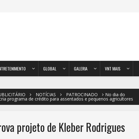
NTRETENIMENTO
GLOBAL
GALERIA
VNT MAIS
UBLICITÁRIO
NOTÍCIAS
PATROCINADO
No dia do
 cria programa de crédito para assentados e pequenos agricultores
prova projeto de Kleber Rodrigues