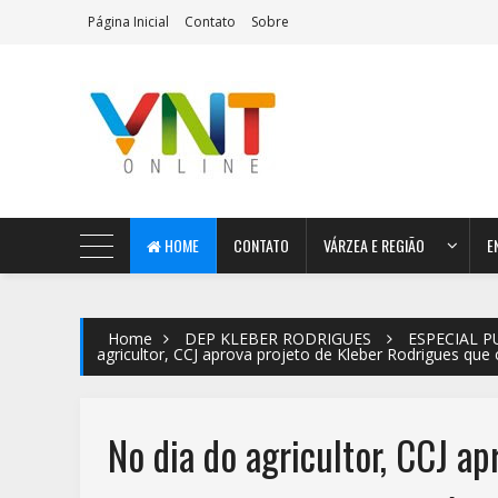
Página Inicial
Contato
Sobre
AeroMag Blogger Template
HOME
CONTATO
VÁRZEA E REGIÃO
E
Home
DEP KLEBER RODRIGUES
ESPECIAL P
agricultor, CCJ aprova projeto de Kleber Rodrigues que
No dia do agricultor, CCJ a