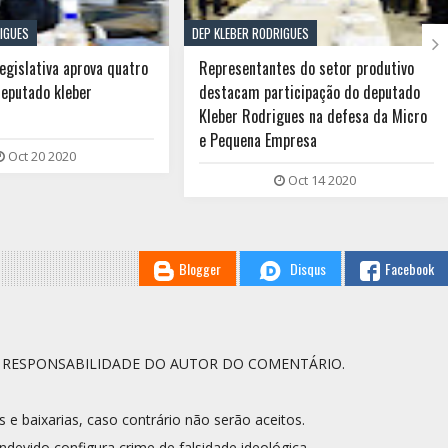
IGUES
DEP KLEBER RODRIGUES

egislativa aprova quatro
Representantes do setor produtivo
deputado kleber
destacam participação do deputado
Kleber Rodrigues na defesa da Micro
e Pequena Empresa
Oct 20 2020
Oct 14 2020
Blogger
Disqus
Facebook
A RESPONSABILIDADE DO AUTOR DO COMENTÁRIO.
s e baixarias, caso contrário não serão aceitos.
ndevido configura crime de falsidade ideológica.