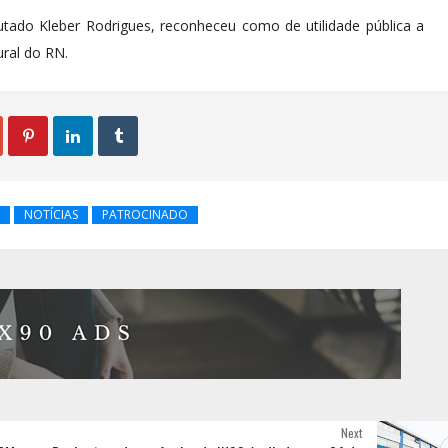
utado Kleber Rodrigues, reconheceu como de utilidade pública a
ral do RN.



NOTÍCIAS
PATROCINADO
Next