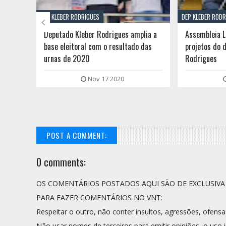
DEP KLEBER RODRIGUES
DEP KLEBER RODR

e a
Deputado Kleber Rodrigues amplia a
Assembleia L
o
base eleitoral com o resultado das
projetos do 
urnas de 2020
Rodrigues
Nov 17 2020
POST A COMMENT:
0 comments:
OS COMENTÁRIOS POSTADOS AQUI SÃO DE EXCLUSIV
PARA FAZER COMENTÁRIOS NO VNT:
Respeitar o outro, não conter insultos, agressões, ofensa
Não usar nomes de terceiros para emitir opiniões, o uso i