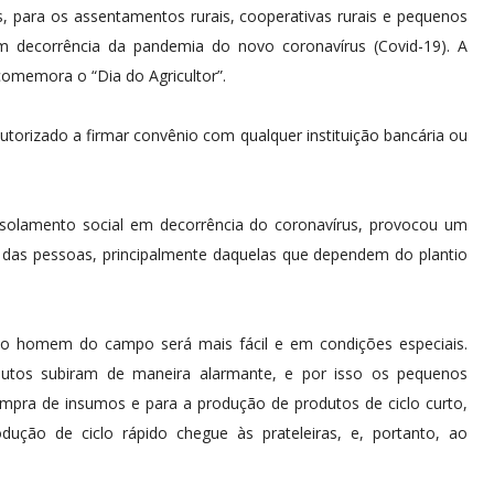
s, para os assentamentos rurais, cooperativas rurais e pequenos
m decorrência da pandemia do novo coronavírus (Covid-19). A
omemora o “Dia do Agricultor”.
torizado a firmar convênio com qualquer instituição bancária ou
 isolamento social em decorrência do coronavírus, provocou um
 das pessoas, principalmente daquelas que dependem do plantio
a o homem do campo será mais fácil e em condições especiais.
tos subiram de maneira alarmante, e por isso os pequenos
compra de insumos e para a produção de produtos de ciclo curto,
ução de ciclo rápido chegue às prateleiras, e, portanto, ao