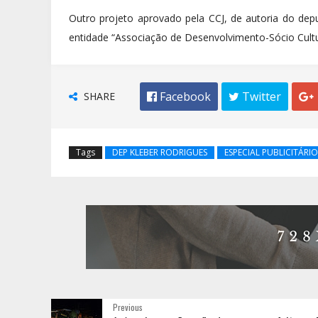
Outro projeto aprovado pela CCJ, de autoria do dep
entidade “Associação de Desenvolvimento-Sócio Cultu
SHARE
 Facebook
 Twitter

Tags
DEP KLEBER RODRIGUES
ESPECIAL PUBLICITÁRIO
Previous