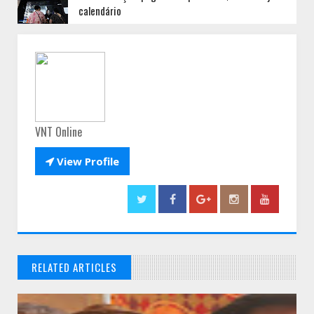
calendário
VNT Online

View Profile
RELATED ARTICLES
// THATS WHAT YOU MIGHT BE LOOKING FOR