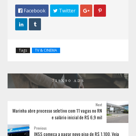
 Facebook
 Twitter




Tags
TV & CINEMA
Next
Marinha abre processo seletivo com 11 vagas no RN
e salário inicial de R$ 6,9 mil
Previous
INSS começa a pagar novo piso de R$ 1.100. Veja