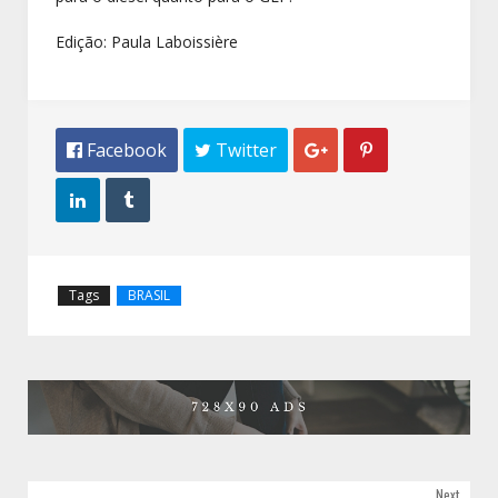
Edição: Paula Laboissière
 Facebook
 Twitter




Tags
BRASIL
Next