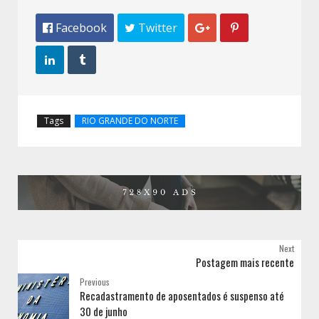
 Facebook
 Twitter




Tags
RIO GRANDE DO NORTE
Next
Postagem mais recente
Previous
Recadastramento de aposentados é suspenso até
30 de junho