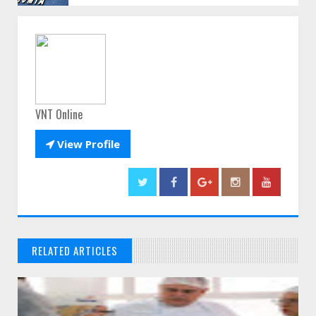
VNT Online

View Profile
RELATED ARTICLES
// THATS WHAT YOU MIGHT BE LOOKING FOR